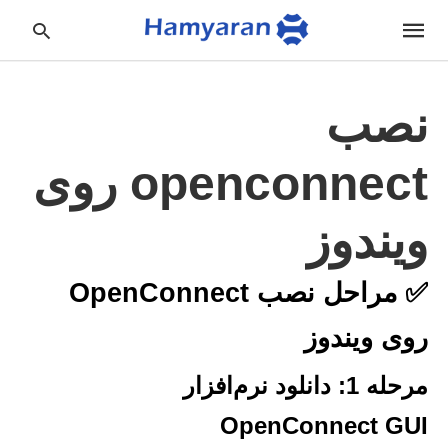
نصب
pe
openconnect روی
ur
ch
ry
nd
ویندوز
it
r:
✅ مراحل نصب OpenConnect
روی ویندوز
مرحله 1: دانلود نرم‌افزار
OpenConnect GUI