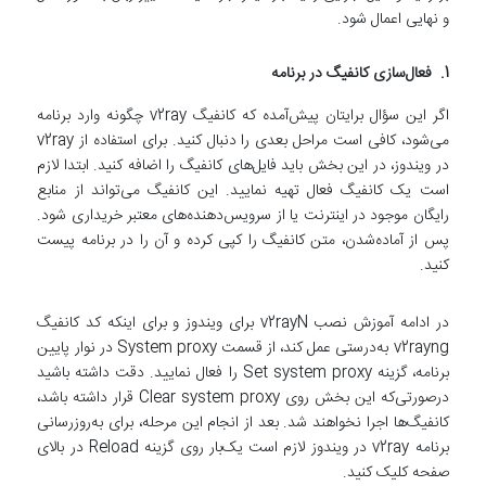
و نهایی اعمال شود.
1. فعال‌سازی کانفیگ در برنامه
اگر این سؤال برایتان پیش‌آمده که کانفیگ v2ray چگونه وارد برنامه
می‌شود، کافی است مراحل بعدی را دنبال کنید. برای استفاده از v2ray
در ویندوز، در این بخش باید فایل‌های کانفیگ را اضافه کنید. ابتدا لازم
است یک کانفیگ فعال تهیه نمایید. این کانفیگ می‌تواند از منابع
رایگان موجود در اینترنت یا از سرویس‌دهنده‌های معتبر خریداری شود.
پس از آماده‌شدن، متن کانفیگ را کپی کرده و آن را در برنامه پیست
کنید.
در ادامه آموزش نصب v2rayN برای ویندوز و برای اینکه کد کانفیگ
v2rayng به‌درستی عمل کند، از قسمت System proxy در نوار پایین
برنامه، گزینه Set system proxy را فعال نمایید. دقت داشته باشید
درصورتی‌که این بخش روی Clear system proxy قرار داشته باشد،
کانفیگ‌ها اجرا نخواهند شد. بعد از انجام این مرحله، برای به‌روزرسانی
برنامه v2ray در ویندوز لازم است یک‌بار روی گزینه Reload در بالای
صفحه کلیک کنید.