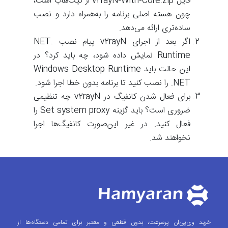
فایل v2rayN-With-Core.zip از گیت‌هاب است،
چون هسته اصلی برنامه را به‌همراه دارد و نصب
ساده‌تری ارائه می‌دهد.
اگر بعد از اجرای v2rayN پیام نصب .NET
Runtime نمایش داده شود، چه باید کرد؟ در
این حالت باید Windows Desktop Runtime
.NET را نصب کنید تا برنامه بدون خطا اجرا شود.
برای فعال شدن کانفیگ در v2rayN چه تنظیمی
ضروری است؟ باید گزینه Set system proxy را
فعال کنید. در غیر این‌صورت کانفیگ‌ها اجرا
نخواهند شد.
خرید وی‌پی‌ان پرسرعت، بدون قطعی و معتبر برای تمامی دستگاه‌ها از