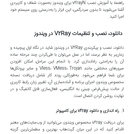
راهنما، با آموزش نصب v2rayN برای ویندوز به‌صورت شفاف و کاربردی
آشنا می‌شوید تا بدون سردرگمی، این ابزار را به‌درستی روی سیستم خود
اجرا کنید.
دانلود، نصب و تنظیمات V2Ray در ویندوز
دانلود، نصب و پیکربندی V2Ray در ویندوز شاید در نگاه اول پیچیده و
زمان‌بر به نظر برسد، اما در عمل می‌توان با طی‌کردن چند مرحله ساده
آن را به‌راحتی راه‌اندازی کرد. با انجام این مراحل، امکان افزودن
سرورهای مختلفی مانند Vless، VMess، Trojan و سایر پروتکل‌ها
برای شما فراهم می‌شود. به‌طورکلی روند کار شامل دریافت نسخه
مخصوص ویندوز، اجرای برنامه و آماده‌سازی آن، تغییر زبان رابط کاربری
از حالت پیش‌فرض چینی به انگلیسی، فعال‌سازی فایل کانفیگ و در
نهایت روشن کردن اتصال است.
1. راه اندازی و دانلود v2ray برای کامپیوتر
برای دریافت v2ray مخصوص ویندوز، می‌توانید از وب‌سایت‌های معتبر
اقدام کنید که در این میان گیت‌هاب بهترین و مطمئن‌ترین گزینه