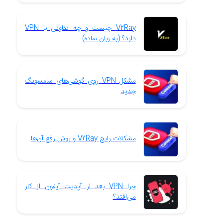
V2Ray چیست و چه تفاوتی با VPN
دارد؟ (به زبان ساده)
مشکل VPN روی گوشی‌های سامسونگ
جدید
مشکلات رایج V2Ray و روش رفع آن‌ها
چرا VPN بعد از آپدیت آیفون از کار
می‌افتد؟