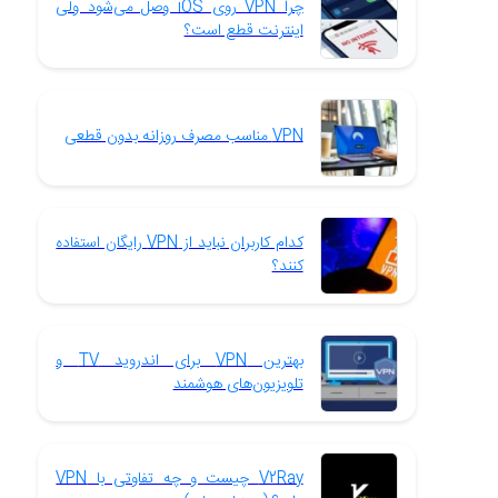
چرا VPN روی iOS وصل می‌شود ولی
اینترنت قطع است؟
VPN مناسب مصرف روزانه بدون قطعی
کدام کاربران نباید از VPN رایگان استفاده
کنند؟
بهترین VPN برای اندروید TV و
تلویزیون‌های هوشمند
V2Ray چیست و چه تفاوتی با VPN