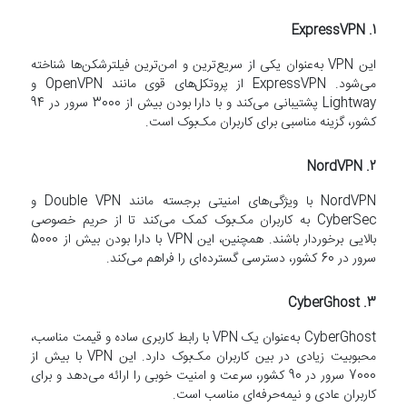
ExpressVPN
1.
این VPN به‌عنوان یکی از سریع‌ترین و امن‌ترین فیلترشکن‌ها شناخته
می‌شود. ExpressVPN از پروتکل‌های قوی مانند OpenVPN و
Lightway پشتیبانی می‌کند و با دارا بودن بیش از 3000 سرور در 94
کشور، گزینه مناسبی برای کاربران مک‌بوک است.
NordVPN
2.
NordVPN با ویژگی‌های امنیتی برجسته مانند Double VPN و
CyberSec به کاربران مک‌بوک کمک می‌کند تا از حریم خصوصی
بالایی برخوردار باشند. همچنین، این VPN با دارا بودن بیش از 5000
سرور در 60 کشور، دسترسی گسترده‌ای را فراهم می‌کند.
CyberGhost
3.
CyberGhost به‌عنوان یک VPN با رابط کاربری ساده و قیمت مناسب،
محبوبیت زیادی در بین کاربران مک‌بوک دارد. این VPN با بیش از
7000 سرور در 90 کشور، سرعت و امنیت خوبی را ارائه می‌دهد و برای
کاربران عادی و نیمه‌حرفه‌ای مناسب است.