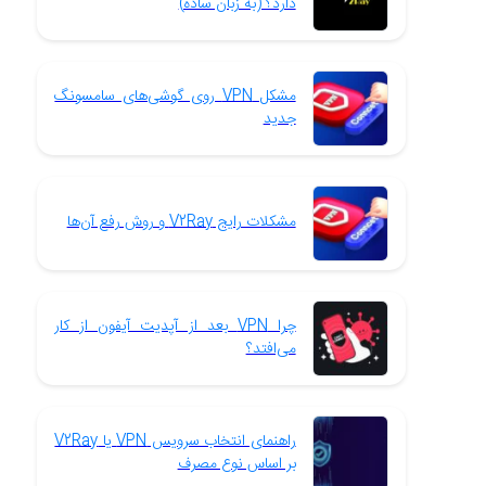
دارد؟ (به زبان ساده)
مشکل VPN روی گوشی‌های سامسونگ
جدید
مشکلات رایج V2Ray و روش رفع آن‌ها
چرا VPN بعد از آپدیت آیفون از کار
می‌افتد؟
راهنمای انتخاب سرویس VPN یا V2Ray
بر اساس نوع مصرف