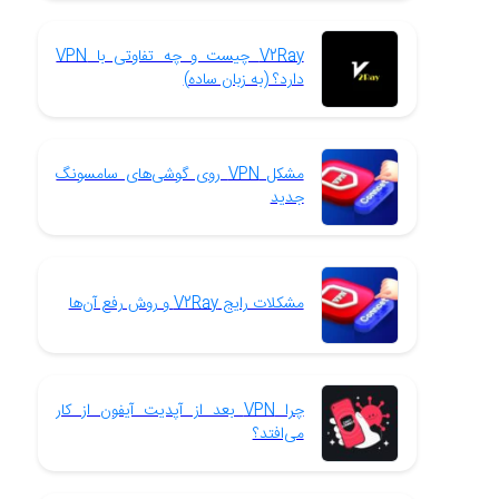
V2Ray چیست و چه تفاوتی با VPN
دارد؟ (به زبان ساده)
مشکل VPN روی گوشی‌های سامسونگ
جدید
مشکلات رایج V2Ray و روش رفع آن‌ها
چرا VPN بعد از آپدیت آیفون از کار
می‌افتد؟