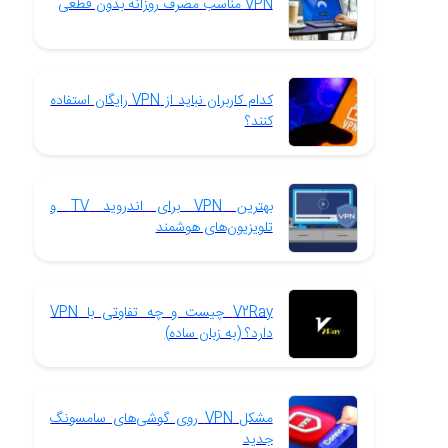
VPN مناسب مصرف روزانه بدون قطعی
کدام کاربران نباید از VPN رایگان استفاده
کنند؟
بهترین VPN برای اندروید TV و
تلویزیون‌های هوشمند
V2Ray چیست و چه تفاوتی با VPN
دارد؟ (به زبان ساده)
مشکل VPN روی گوشی‌های سامسونگ
جدید