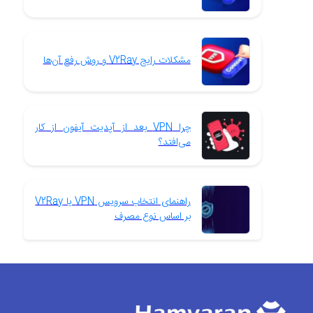
مشکلات رایج V2Ray و روش رفع آن‌ها
چرا VPN بعد از آپدیت آیفون از کار
می‌افتد؟
راهنمای انتخاب سرویس VPN یا V2Ray
بر اساس نوع مصرف