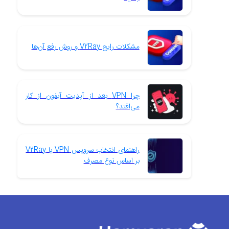
مشکلات رایج V2Ray و روش رفع آن‌ها
چرا VPN بعد از آپدیت آیفون از کار
می‌افتد؟
راهنمای انتخاب سرویس VPN یا V2Ray
بر اساس نوع مصرف