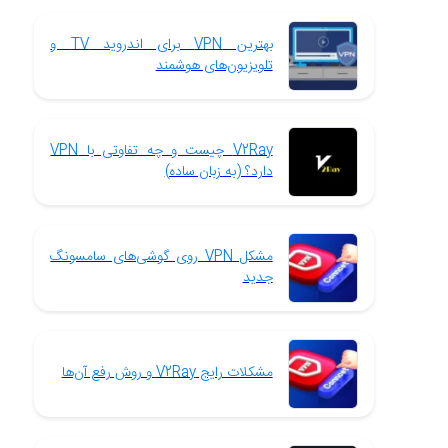
بهترین VPN برای اندروید TV و
تلویزیون‌های هوشمند
V2Ray چیست و چه تفاوتی با VPN
دارد؟ (به زبان ساده)
مشکل VPN روی گوشی‌های سامسونگ
جدید
مشکلات رایج V2Ray و روش رفع آن‌ها