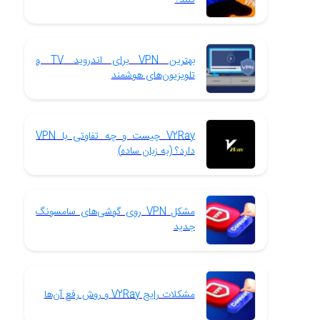
بهترین VPN برای اندروید TV و
تلویزیون‌های هوشمند
V2Ray چیست و چه تفاوتی با VPN
دارد؟ (به زبان ساده)
مشکل VPN روی گوشی‌های سامسونگ
جدید
مشکلات رایج V2Ray و روش رفع آن‌ها