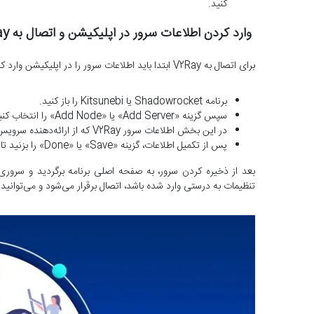
کنید.
وارد کردن اطلاعات سرور در اپلیکیشن و اتصال به V2Ray
برای اتصال به V2Ray ابتدا باید اطلاعات سرور را در اپلیکیشن وارد کنید. برای این کار مراحل زیر را انجام دهید:
برنامه Shadowrocket یا Kitsunebi را باز کنید.
سپس گزینه «Add Server» یا «Add Node» را انتخاب کنید تا بتوانید یک سرور جدید اضافه کنید.
در این بخش اطلاعات سرور V2Ray که از ارائه‌دهنده سرویس دریافت کرده‌اید را وارد کنید.
پس از تکمیل اطلاعات، گزینه «Save» یا «Done» را بزنید تا تنظیمات ذخیره شود.
تنظیمات به ‌درستی وارد شده باشد، اتصال برقرار می‌شود و می‌توانید