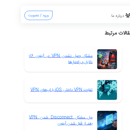
درباره ما
ورود / عضویت
قالات مرتبط
مشکل وصل نشدن VPN در آیفون 16؛
دلایل و راه‌حل‌ها
تفاوت VPN داخلی iOS با اپ‌های VPN
حل مشکل Disconnect شدن VPN
بعد از قفل شدن آیفون