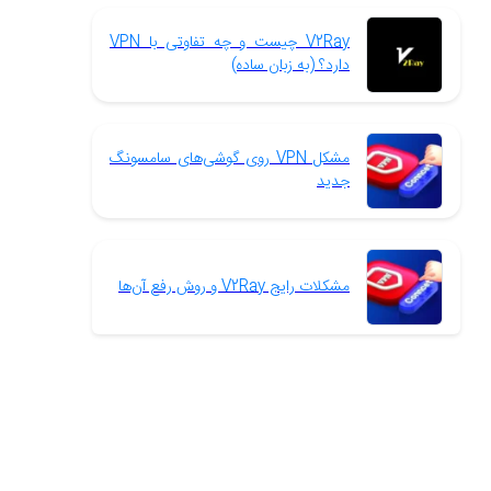
V2Ray چیست و چه تفاوتی با VPN
دارد؟ (به زبان ساده)
مشکل VPN روی گوشی‌های سامسونگ
جدید
مشکلات رایج V2Ray و روش رفع آن‌ها