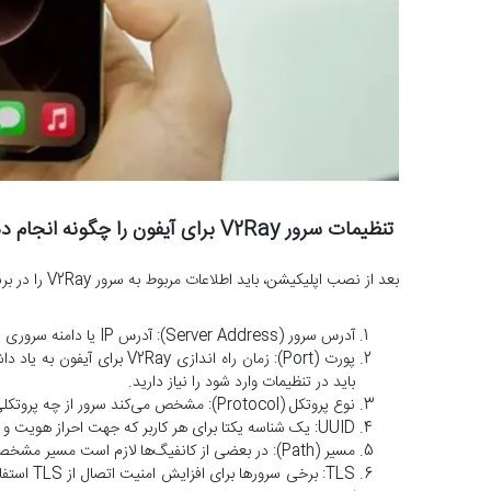
تنظیمات سرور V2Ray برای آیفون را چگونه انجام دهیم؟
بعد از نصب اپلیکیشن، باید اطلاعات مربوط به سرور V2Ray را در برنامه وارد کنید. این تنظیمات معمولا شامل موارد زیر هستند:
آدرس سرور (Server Address): آدرس IP یا دامنه سروری است که از طرف ارائه‌دهنده سرویس در اختیار شما قرار می‌گیرد.
باید در تنظیمات وارد شود را نیاز دارید.
نوع پروتکل (Protocol): مشخص می‌کند سرور از چه پروتکلی استفاده می‌کند که در بیشتر موارد VMess است.
UUID: یک شناسه یکتا برای هر کاربر که جهت احراز هویت و اتصال به سرور استفاده می‌شود.
مسیر (Path): در بعضی از کانفیگ‌ها لازم است مسیر مشخصی نیز وارد شود.
TLS: برخی