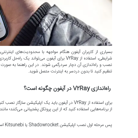
بسیاری از کاربران آیفون هنگام مواجهه با محدودیت‌های اینترنتی
تنظیم کنید تا بدون دردسر به اینترنت متصل شوید.
راه‌اندازی V2Ray در آیفون چگونه است؟
از برنامه‌هایی استفاده کنید که از این پروتکل پشتیبانی می‌کنند؛ مانند Shadowrocket یا Kitsunebi
پس مرحله اول نصب اپلیکیشن Shadowrocket یا Kitsunebi است که می‌تواند به این ترتیب انجام شود: