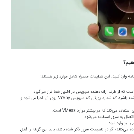
پورت (Port): زمان راه اندازی V2Ray برای آیفون به یاد داشته باشید که شماره پورتی که سرویس V2Ray روی آن اجرا می‌شود و
 سرورها برای افزایش امنیت اتصال از TLS استفاده می‌کنند؛ اگر در تنظیمات سرور ذکر شده باشد، باید این گزینه را فعال