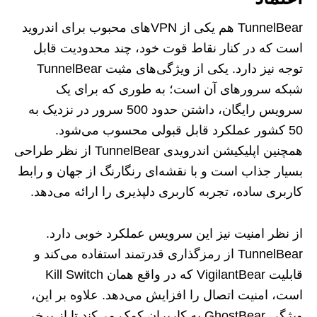
TunnelBear هم یکی از VPNهای محبوب برای اندروید
است که در کنار نقاط قوت خود، چند محدودیت قابل
توجه نیز دارد. یکی از ویژگی‌های مثبت TunnelBear
شبکه سرورهای آن است؛ به ‌طوری که برای یک
سرویس رایگان، داشتن حدود 500 سرور در نزدیک به
50 کشور عملکرد قابل قبولی محسوب می‌شود.
همچنین اپلیکیشن اندرویدی TunnelBear از نظر طراحی
بسیار جذاب است و با نقشه‌ای رنگارنگ از جهان و رابط
کاربری ساده، تجربه کاربری دلپذیری را ارائه می‌دهد.
از نظر امنیت نیز این سرویس عملکرد خوبی دارد.
TunnelBear از رمزگذاری قدرتمند استفاده می‌کند و
قابلیت VigilantBear که در واقع همان Kill Switch
است، امنیت اتصال را افزایش می‌دهد. علاوه بر این،
ویژگی GhostBear به کاربران کمک می‌کند تا از برخی