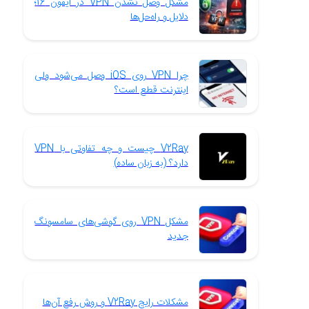
مشکل وصل نشدن VPN در آیفون 16؛
دلایل و راه‌حل‌ها
چرا VPN روی iOS وصل می‌شود ولی
اینترنت قطع است؟
V2Ray چیست و چه تفاوتی با VPN
دارد؟ (به زبان ساده)
مشکل VPN روی گوشی‌های سامسونگ
جدید
مشکلات رایج V2Ray و روش رفع آن‌ها